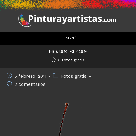
Saltar
al
contenido
MENÚ
HOJAS SECAS
>
Fotos gratis
Publicación
Categoría
5 febrero, 2011
Fotos gratis
de
de
Comentarios
2 comentarios
la
la
de
entrada:
entrada:
la
entrada: