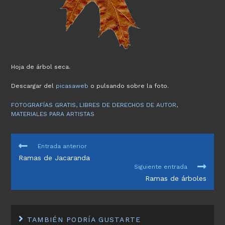
Hoja de árbol seca.
Descargar del
picasaweb
o pulsando sobre la foto.
FOTOGRAFÍAS GRATIS, LIBRES DE DERECHOS DE AUTOR,
MATERIALES PARA ARTISTAS
LEER
Entrada anterior
MÁS
Ramas de Jacaranda
ARTÍCULOS
Siguiente entrada
Ramas de árboles
TAMBIÉN PODRÍA GUSTARTE