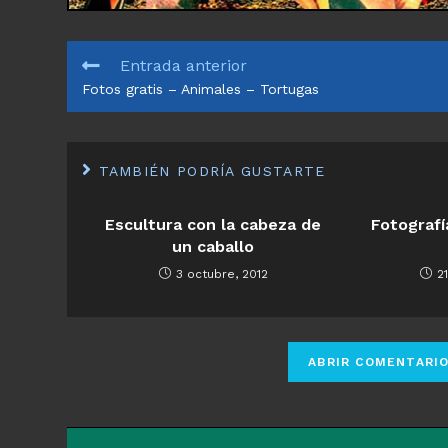
LEER
Entrada anterior
MÁS
Fotos gratis – Animales – Tortugas
ARTÍCULOS
TAMBIÉN PODRÍA GUSTARTE
Escultura con la cabeza de
Fotografí
un caballo
3 octubre, 2012
2