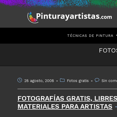
Saltar
al
contenido
TÉCNICAS DE PINTURA
FOTO
Publicación
Categoría
Comentarios
28 agosto, 2008
Fotos gratis
Sin com
de
de
de
la
la
la
FOTOGRAFÍAS GRATIS, LIBRE
entrada:
entrada:
entrada:
MATERIALES PARA ARTISTAS