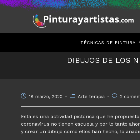
Saltar
al
contenido
TÉCNICAS DE PINTURA
DIBUJOS DE LOS N
Publicación
Categoría
Comentarios
18 marzo, 2020
Arte terapia
2 coment
de
de
de
la
la
la
entrada:
entrada:
entrada:
Esta es una actividad pictorica que he propuesto
coronavirus no tienen escuela y por lo tanto aho
y crear un dibujo como ellos han hecho, lo añadi