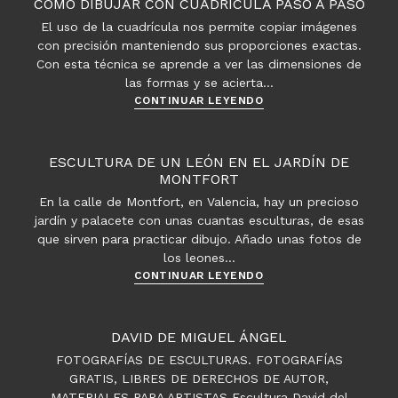
CÓMO DIBUJAR CON CUADRÍCULA PASO A PASO
El uso de la cuadrícula nos permite copiar imágenes
con precisión manteniendo sus proporciones exactas.
Con esta técnica se aprende a ver las dimensiones de
las formas y se acierta…
Cómo
CONTINUAR LEYENDO
dibujar
con
cuadrícula
ESCULTURA DE UN LEÓN EN EL JARDÍN DE
paso
MONTFORT
a
En la calle de Montfort, en Valencia, hay un precioso
paso
jardín y palacete con unas cuantas esculturas, de esas
que sirven para practicar dibujo. Añado unas fotos de
los leones…
Escultura
CONTINUAR LEYENDO
de
un
león
DAVID DE MIGUEL ÁNGEL
en
FOTOGRAFÍAS DE ESCULTURAS. FOTOGRAFÍAS
el
GRATIS, LIBRES DE DERECHOS DE AUTOR,
Jardín
MATERIALES PARA ARTISTAS Escultura David del