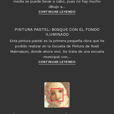
media se puede llevar a cabo, pues no hay mucho
dibujo a…
Ejercicio
CONTINUAR LEYENDO
al
pastel:
Paisaje
PINTURA PASTEL: BOSQUE CON EL FONDO
con
ILUMINADO
profundidad
Esta pintura pastel es la primera pequeña obra que he
de
podido realizar en la Escuela de Pintura de Rueil
campo
Malmaison, donde ahora vivo. Se trata de una escuela
municipal con…
Pintura
CONTINUAR LEYENDO
Pastel:
Bosque
con
el
fondo
iluminado