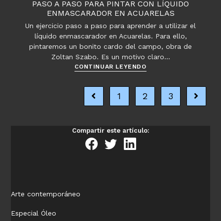
en
PASO A PASO PARA PINTAR CON LÍQUIDO
acuarela
ENMASCARADOR EN ACUARELAS
–
Un ejercicio paso a paso para aprender a utilizar el
Tela
líquido enmascarador en Acuarelas. Para ello,
de
pintaremos un bonito cardo del campo, obra de
araña
Zoltan Szabo. Es un motivo claro…
en
Paso
CONTINUAR LEYENDO
el
a
bosque
paso
1
2
3
Ir a la página anterior
Ir a la 
para
pintar
con
líquido
Compartir este artículo:
enmascarador
en
acuarelas
Arte contemporáneo
Especial Óleo