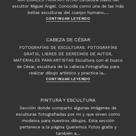
de
escultor Miguel Ángel. Conocida como una de las más
Montfort
bellas esculturas del cuerpo humano,…
David
CONTINUAR LEYENDO
de
Miguel
Ángel
CABEZA DE CÉSAR
FOTOGRAFÍAS DE ESCULTURAS. FOTOGRAFÍAS
GRATIS, LIBRES DE DERECHOS DE AUTOR,
MATERIALES PARA ARTISTAS Escultura con el busco
de César, escultura de la cabeza.Fotografías para
realizar dibujo artístico y practica la…
Cabeza
CONTINUAR LEYENDO
de
César
PINTURA Y ESCULTURA
Sección donde comparto algunas imágenes de
esculturas fotografiadas por mi y que sirven como
modelos para nuestros dibujos. Esta sección
pertenece a la página Queremos Fotos gratis y
también a…