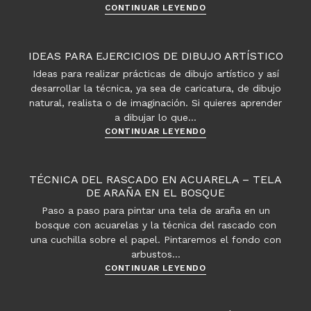
Pintura
CONTINUAR LEYENDO
y
escultura
IDEAS PARA EJERCICIOS DE DIBUJO ARTÍSTICO
Ideas para realizar prácticas de dibujo artístico y así
desarrollar la técnica, ya sea de caricatura, de dibujo
natural, realista o de imaginación. Si quieres aprender
a dibujar lo que…
Ideas
CONTINUAR LEYENDO
para
ejercicios
de
TÉCNICA DEL RASCADO EN ACUARELA – TELA
dibujo
DE ARAÑA EN EL BOSQUE
artístico
Paso a paso para pintar una tela de araña en un
bosque con acuarelas y la técnica del rascado con
una cuchilla sobre el papel. Pintaremos el fondo con
arbustos…
Técnica
CONTINUAR LEYENDO
del
rascado