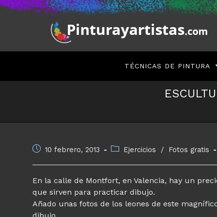
Saltar
al
contenido
TÉCNICAS DE PINTURA
ESCULTU
Publicación
Categoría
10 febrero, 2013
Ejercicios
/
Fotos gratis
de
de
la
la
entrada:
entrada:
En la calle de Montfort, en Valencia, hay un prec
que sirven para practicar dibujo.
Añado unas fotos de los leones de este magnífico
dibujo.