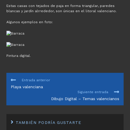
Estas casas con tejados de paja en forma triangular, paredes
blancas y jardín alrrededor, son únicas en el litoral valenciano.
Algunos ejemplos en foto:
Pintura digital.
LEER
Entrada anterior
MÁS
Playa valenciana
ARTÍCULOS
Siguiente entrada
Dibujo Digital – Temas valencianos
TAMBIÉN PODRÍA GUSTARTE