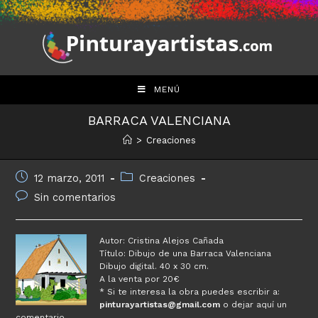
Saltar
al
contenido
MENÚ
BARRACA VALENCIANA
>
Creaciones
Publicación
Categoría
12 marzo, 2011
Creaciones
de
de
Comentarios
Sin comentarios
la
la
de
entrada:
entrada:
la
entrada:
Autor: Cristina Alejos Cañada
Título: Dibujo de una Barraca Valenciana
Dibujo digital. 40 x 30 cm.
A la venta por 20€
* Si te interesa la obra puedes escribir a:
pinturayartistas@gmail.com
o dejar aquí un
comentario.