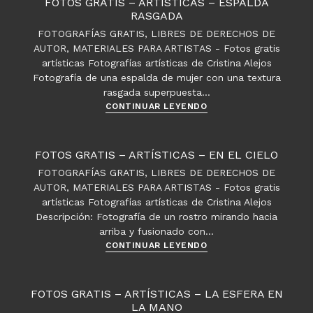
FOTOS GRATIS – ARTÍSTICAS – ESPALDA
–
RASGADA
Espíritu
FOTOGRAFÍAS GRATIS, LIBRES DE DERECHOS DE
del
AUTOR, MATERIALES PARA ARTISTAS - Fotos gratis
mar
artísticas Fotografías artísticas de Cristina Alejos
Fotografía de una espalda de mujer con una textura
rasgada superpuesta…
Fotos
CONTINUAR LEYENDO
gratis
–
Artísticas
FOTOS GRATIS – ARTÍSTICAS – EN EL CIELO
–
FOTOGRAFÍAS GRATIS, LIBRES DE DERECHOS DE
Espalda
AUTOR, MATERIALES PARA ARTISTAS - Fotos gratis
rasgada
artísticas Fotografías artísticas de Cristina Alejos
Descripción: Fotografía de un rostro mirando hacia
arriba y fusionado con…
Fotos
CONTINUAR LEYENDO
gratis
–
Artísticas
FOTOS GRATIS – ARTÍSTICAS – LA ESFERA EN
–
LA MANO