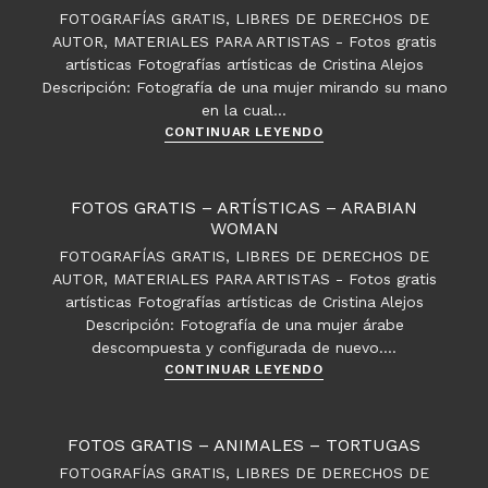
En
FOTOGRAFÍAS GRATIS, LIBRES DE DERECHOS DE
el
AUTOR, MATERIALES PARA ARTISTAS - Fotos gratis
cielo
artísticas Fotografías artísticas de Cristina Alejos
Descripción: Fotografía de una mujer mirando su mano
en la cual…
Fotos
CONTINUAR LEYENDO
gratis
–
Artísticas
FOTOS GRATIS – ARTÍSTICAS – ARABIAN
–
WOMAN
La
FOTOGRAFÍAS GRATIS, LIBRES DE DERECHOS DE
esfera
AUTOR, MATERIALES PARA ARTISTAS - Fotos gratis
en
artísticas Fotografías artísticas de Cristina Alejos
la
Descripción: Fotografía de una mujer árabe
mano
descompuesta y configurada de nuevo.…
Fotos
CONTINUAR LEYENDO
gratis
–
Artísticas
FOTOS GRATIS – ANIMALES – TORTUGAS
–
FOTOGRAFÍAS GRATIS, LIBRES DE DERECHOS DE
Arabian