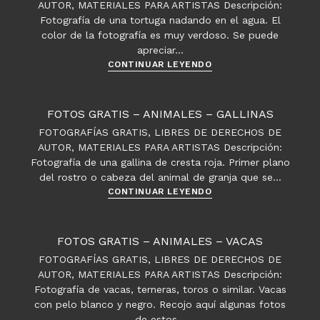
AUTOR, MATERIALES PARA ARTISTAS Descripción:
Woman
Fotografía de una tortuga nadando en el agua. El
color de la fotografía es muy verdoso. Se puede
apreciar…
Fotos
CONTINUAR LEYENDO
gratis
–
Animales
FOTOS GRATIS – ANIMALES – GALLINAS
–
FOTOGRAFÍAS GRATIS, LIBRES DE DERECHOS DE
Tortugas
AUTOR, MATERIALES PARA ARTISTAS Descripción:
Fotografía de una gallina de cresta roja. Primer plano
del rostro o cabeza del animal de granja que se…
Fotos
CONTINUAR LEYENDO
gratis
–
Animales
FOTOS GRATIS – ANIMALES – VACAS
–
FOTOGRAFÍAS GRATIS, LIBRES DE DERECHOS DE
Gallinas
AUTOR, MATERIALES PARA ARTISTAS Descripción:
Fotografía de vacas, terneras, toros o similar. Vacas
con pelo blanco y negro. Recojo aquí algunas fotos
de estos…