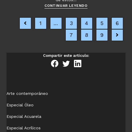
Fotos
CONTINUAR LEYENDO
gratis
–
1
…
3
4
5
6
Ir a la página anterior
Animales
–
7
8
9
Ir a la 
Vacas
Compartir este artículo:
Arte contemporáneo
Especial Óleo
Especial Acuarela
Especial Acrílicos