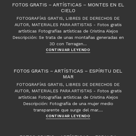
Artísticas
FOTOS GRATIS – ARTÍSTICAS – MONTES EN EL
–
CIELO
Ojos
FOTOGRAFÍAS GRATIS, LIBRES DE DERECHOS DE
girados
AUTOR, MATERIALES PARA ARTISTAS - Fotos gratis
artísticas Fotografías artísticas de Cristina Alejos
Descripción: Se trata de unas montañas generadas en
3D con Terragen…
Fotos
CONTINUAR LEYENDO
gratis
–
Artísticas
FOTOS GRATIS – ARTÍSTICAS – ESPÍRITU DEL
–
MAR
Montes
FOTOGRAFÍAS GRATIS, LIBRES DE DERECHOS DE
en
AUTOR, MATERIALES PARA ARTISTAS - Fotos gratis
el
artísticas Fotografías artísticas de Cristina Alejos
cielo
Descripción: Fotografía de una mujer medio
transparente que surge del mar.…
Fotos
CONTINUAR LEYENDO
gratis
–
Artísticas