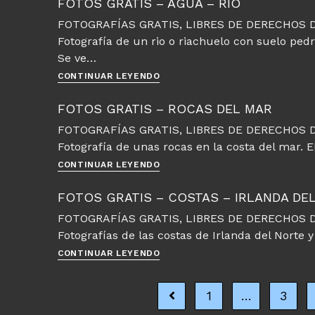
FOTOS GRATIS – AGUA – RÍO
Agua
FOTOGRAFÍAS GRATIS, LIBRES DE DERECHOS D
y
Fotografía de un rio o riachuelo con suelo ped
Mar
Se ve…
Fotos
CONTINUAR LEYENDO
gratis
–
FOTOS GRATIS – ROCAS DEL MAR
Agua
FOTOGRAFÍAS GRATIS, LIBRES DE DERECHOS D
–
Fotografía de unas rocas en la costa del mar. E
Río
Fotos
CONTINUAR LEYENDO
gratis
–
FOTOS GRATIS – COSTAS – IRLANDA DE
Rocas
FOTOGRAFÍAS GRATIS, LIBRES DE DERECHOS D
del
Fotografías de las costas de Irlanda del Norte 
mar
Fotos
CONTINUAR LEYENDO
gratis
–
1
…
3
Costas
Ir a la página anterior
–