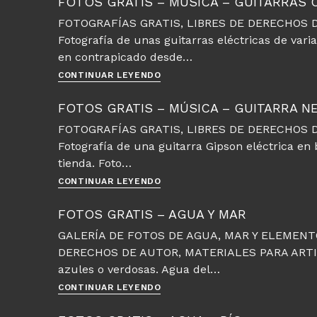
FOTOS GRATIS – MÚSICA – GUITARRAS
Música
FOTOGRAFÍAS GRATIS, LIBRES DE DERECHOS D
–
Fotografía de unas guitarras eléctricas de var
Guitarras
Fender
en contrapicado desde…
Fotos
CONTINUAR LEYENDO
gratis
–
FOTOS GRATIS – MÚSICA – GUITARRA N
Música
FOTOGRAFÍAS GRATIS, LIBRES DE DERECHOS D
–
Fotografía de una guitarra Gipson eléctrica en
Guitarras
colgadas
tienda. Foto…
Fotos
CONTINUAR LEYENDO
gratis
–
FOTOS GRATIS – AGUA Y MAR
Música
GALERÍA DE FOTOS DE AGUA, MAR Y ELEMENT
–
DERECHOS DE AUTOR, MATERIALES PARA ARTISTA
Guitarra
Negra
azules o verdosas. Agua del…
Fotos
CONTINUAR LEYENDO
gratis
–