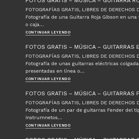
FOTOS GRATIS – MÚSICA – GUITARRA R
Música
FOTOGRAFÍAS GRATIS, LIBRES DE DERECHOS D
–
Fotografía de una Guitarra Roja Gibson en una
Guitarras
españolas
o caja…
Fotos
CONTINUAR LEYENDO
gratis
–
FOTOS GRATIS – MÚSICA – GUITARRAS 
Música
FOTOGRAFÍAS GRATIS, LIBRES DE DERECHOS D
–
Fotografía de unas guitarras eléctricas colgada
Guitarra
Roja
presentadas en línea o…
Fotos
CONTINUAR LEYENDO
gratis
–
FOTOS GRATIS – MÚSICA – GUITARRAS 
Música
FOTOGRAFÍAS GRATIS, LIBRES DE DERECHOS D
–
Fotografía de un par de guitarras Fender del ti
Guitarras
eléctricas
instrumnetos…
en
Fotos
CONTINUAR LEYENDO
la
gratis
tienda
–