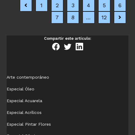
–
1
2
3
4
5
6
Ir a la página anterior
Música
–
7
8
…
12
Ir a la 
Guitarra
flamenca
Compartir este artículo:
Arte contemporáneo
Especial Óleo
Especial Acuarela
Especial Acrílicos
Especial Pintar Flores