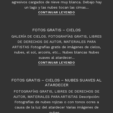
agresivos cargados de nieve muy blanca. Debajo hay
un lago y las nubes tocan las cimas…
Fotos
CONTINUAR LEYENDO
gratis
–
Montañas
FOTOS GRATIS – CIELOS
–
GALERÍA DE CIELOS. FOTOGRAFÍAS GRATIS, LIBRES
Rocosas
DE DERECHOS DE AUTOR, MATERIALES PARA
Nevadas
ARTISTAS Fotografías gratis de imágenes de cielos,
nubes, el sol, arcoiris, etc... Nubes blancas Nubes
suaves al atardecer…
Fotos
CONTINUAR LEYENDO
gratis
–
Cielos
FOTOS GRATIS – CIELOS – NUBES SUAVES AL
ATARDECER
FOTOGRAFÍAS GRATIS, LIBRES DE DERECHOS DE
AUTOR, MATERIALES PARA ARTISTAS Descripción:
Fotografías de nubes rojizas o con tonos ocres a
causa de la luz del atardecer Varias imágenes de
nubes.…