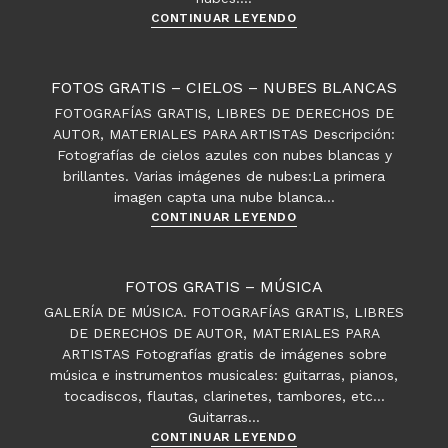
Fotos
CONTINUAR LEYENDO
gratis
–
Cielos
FOTOS GRATIS – CIELOS – NUBES BLANCAS
–
FOTOGRAFÍAS GRATIS, LIBRES DE DERECHOS DE
Nubes
AUTOR, MATERIALES PARA ARTISTAS Descripción:
suaves
Fotografías de cielos azules con nubes blancas y
al
brillantes. Varias imágenes de nubes:La primera
atardecer
imagen capta una nube blanca…
Fotos
CONTINUAR LEYENDO
gratis
–
Cielos
FOTOS GRATIS – MÚSICA
–
GALERÍA DE MÚSICA. FOTOGRAFÍAS GRATIS, LIBRES
Nubes
DE DERECHOS DE AUTOR, MATERIALES PARA
blancas
ARTISTAS Fotografías gratis de imágenes sobre
música e instrumentos musicales: guitarras, pianos,
tocadiscos, flautas, clarinetes, tambores, etc...
Guitarras…
Fotos
CONTINUAR LEYENDO