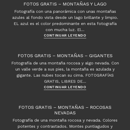
Montañas
FOTOS GRATIS – MONTAÑAS Y LAGO
–
Fotografía con una panorámica con unas montañas
Volcán
azules al fondo vista desde un lago brillante y limpio.
nevado
EL azul es el color predominante en esta fotografía
con mucha luz. El…
Fotos
CONTINUAR LEYENDO
gratis
–
Montañas
FOTOS GRATIS – MONTAÑAS – GIGANTES
y
Fotografía de una montaña rocosa y algo nevada. Con
Lago
un valle verde a sus pies, la montaña es azulada y
gigante. Las nubes tocan su cima. FOTOGRAFÍAS
GRATIS, LIBRES DE…
Fotos
CONTINUAR LEYENDO
gratis
–
Montañas
FOTOS GRATIS – MONTAÑAS – ROCOSAS
–
NEVADAS
Gigantes
Fotografía de una montaña rocosa y nevada. Colores
potentes y contrastados. Montes puntiagudos y