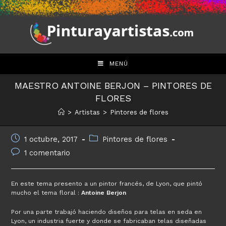
Saltar
al
contenido
MENÚ
MAESTRO ANTOINE BERJON – PINTORES DE
FLORES
>
Artistas
>
Pintores de flores
Publicación
Categoría
1 octubre, 2017
Pintores de flores
de
de
Comentarios
1 comentario
la
la
de
entrada:
entrada:
la
entrada:
En este tema presento a un pintor francés, de Lyon, que pintó
mucho el tema floral :
Antoine Berjon
Por una parte trabajó haciendo diseños para telas en seda en
Lyon, un industria fuerte y donde se fabricaban telas diseñadas