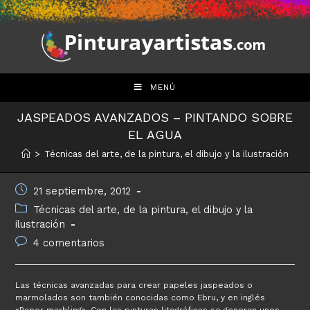
Saltar
al
contenido
MENÚ
JASPEADOS AVANZADOS – PINTANDO SOBRE
EL AGUA
>
Técnicas del arte, de la pintura, el dibujo y la ilustración
Publicación
21 septiembre, 2012
de
Categoría
Técnicas del arte, de la pintura, el dibujo y la
la
de
ilustración
entrada:
la
Comentarios
4 comentarios
entrada:
de
la
entrada:
Las técnicas avanzadas para crear papeles jaspeados o
marmolados son también conocidas como Ebru, y en inglés