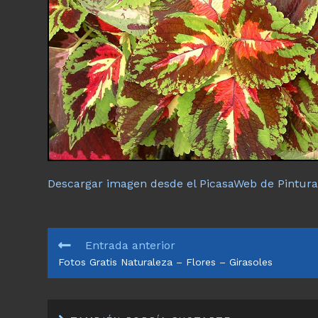
Descargar imagen desde el PicasaWeb de Pintura 
LEER
Entrada anterior
MÁS
Fotos Gratis Naturaleza – Flores – Girasoles
ARTÍCULOS