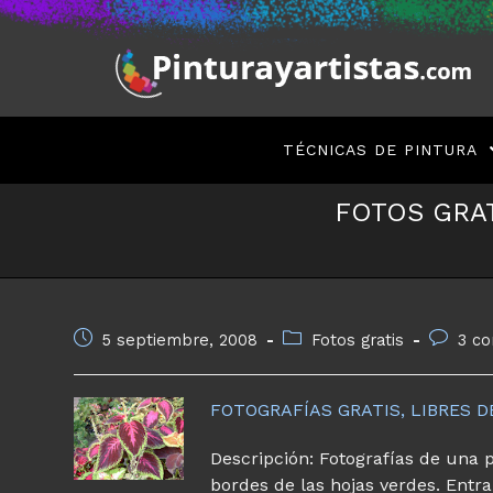
Saltar
al
contenido
TÉCNICAS DE PINTURA
FOTOS GRA
Publicación
Categoría
Comenta
5 septiembre, 2008
Fotos gratis
3 co
de
de
de
la
la
la
entrada:
entrada:
entrada:
FOTOGRAFÍAS GRATIS, LIBRES 
Descripción: Fotografías de una p
bordes de las hojas verdes. Entra