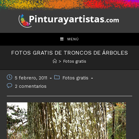
Saltar
al
contenido
MENÚ
FOTOS GRATIS DE TRONCOS DE ÁRBOLES
>
Fotos gratis
Publicación
Categoría
5 febrero, 2011
Fotos gratis
de
de
Comentarios
2 comentarios
la
la
de
entrada:
entrada:
la
entrada: