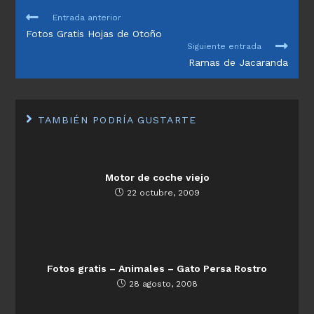
LEER
Entrada anterior
MÁS
Fotos Gratis Hojas de Otoño
ARTÍCULOS
Siguiente entrada
Ramas de Jacaranda
TAMBIÉN PODRÍA GUSTARTE
Motor de coche viejo
22 octubre, 2009
Fotos gratis – Animales – Gato Persa Rostro
28 agosto, 2008