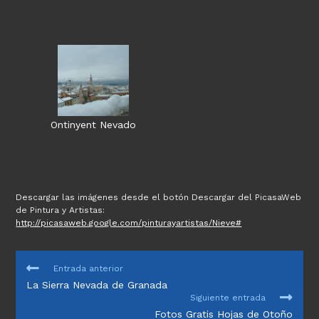
Ontinyent Nevado
Descargar las imágenes desde el botón Descargar del PicasaWeb
de Pintura y Artistas:
http://picasaweb.google.com/pinturayartistas/Nieve#
LEER
Entrada anterior
MÁS
La Sierra Nevada de Granada
ARTÍCULOS
Siguiente entrada
Fotos Gratis Hojas de Otoño