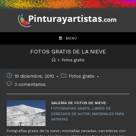
Saltar
al
contenido
MENÚ
FOTOS GRATIS DE LA NIEVE
>
Fotos gratis
Publicación
Categoría
19 diciembre, 2010
Fotos gratis
de
de
Comentarios
3 comentarios
la
la
de
entrada:
entrada:
la
entrada:
GALERÍA DE FOTOS DE NIEVE.
FOTOGRAFÍAS GRATIS, LIBRES DE
DERECHOS DE AUTOR, MATERIALES PARA
ARTISTAS
Fotografías gratis de la nieve, montañas nevadas, carreteras con