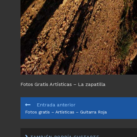
Fotos Gratis Artísticas – La zapatilla
LEER
Entrada anterior
MÁS
Fotos gratis – Artísticas – Guitarra Roja
ARTÍCULOS