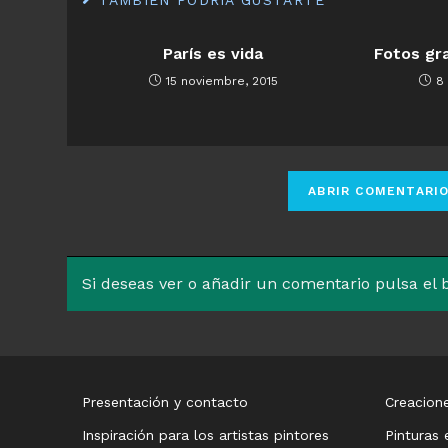
TAMBIÉN PODRÍA GUSTARTE
París es vida
Fotos gra
15 noviembre, 2015
8
Si deseas ver o añadir un comentario pulsa el
Presentación y contacto
Creacione
Inspiración para los artistas pintores
Pinturas 