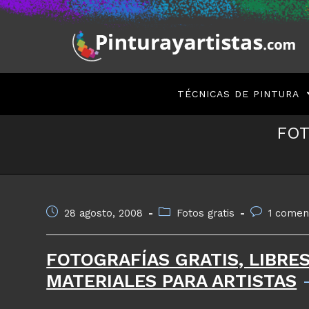
Saltar
al
contenido
TÉCNICAS DE PINTURA
FOT
Publicación
Categoría
Comentarios
28 agosto, 2008
Fotos gratis
1 comen
de
de
de
la
la
la
FOTOGRAFÍAS GRATIS, LIBRE
entrada:
entrada:
entrada:
MATERIALES PARA ARTISTAS