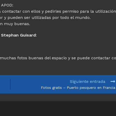
e APOD:
contactar con ellos y pedirles permiso para la utilización
or y pueden ser utilizadas por todo el mundo.
son muy buenas.
e
Stephan Guisard
:
 muchas fotos buenas del espacio y se puede contactar c
Siguiente entrada
Fotos gratis – Puerto pesquero en Francia