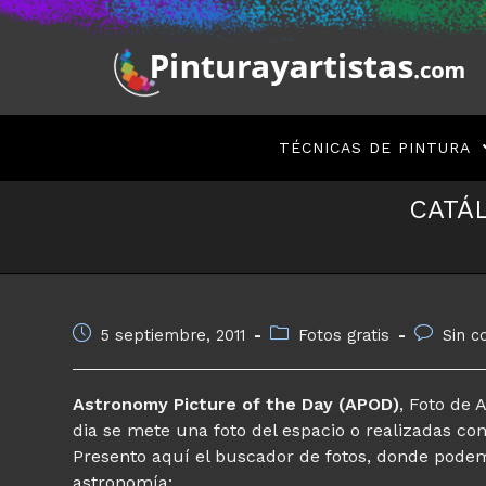
Saltar
al
contenido
TÉCNICAS DE PINTURA
CATÁ
Publicación
Categoría
Comentar
5 septiembre, 2011
Fotos gratis
Sin c
de
de
de
la
la
la
entrada:
entrada:
entrada:
Astronomy Picture of the Day (APOD)
, Foto de
dia se mete una foto del espacio o realizadas con
Presento aquí el buscador de fotos, donde podem
astronomía: