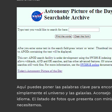
Aquí puedes poner las palabras clave para encont
simplemente el universo y las galaxias. Aconsejo 
idioma. El listado de fotos que presenta con min
necesitemos.