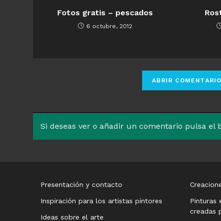
Fotos gratis – pescados
Ros
6 octubre, 2012
Si deseas ver o añadir un comentario pulsa el
Presentación y contacto
Creacione
Inspiración para los artistas pintores
Pinturas 
creadas p
Ideas sobre el arte