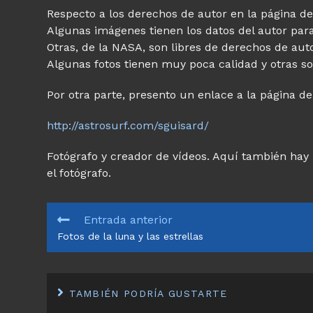
Respecto a los derechos de autor en la página d
Algunas imágenes tienen los datos del autor para 
Otras, de la NASA, son libres de derechos de aut
Algunas fotos tienen muy poca calidad y otras 
Por otra parte, presento un enlace a la página d
http://astrosurf.com/sguisard/
Fotógrafo y creador de vídeos. Aquí también hay
el fotógrafo.
LEER
Entrada anterior
MÁS
Fotos de la luna y las estrellas
ARTÍCULOS
TAMBIÉN PODRÍA GUSTARTE