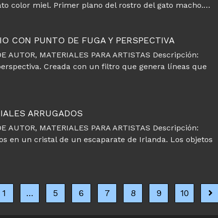
ato color miel. Primer plano del rostro del gato macho.…
IO CON PUNTO DE FUGA Y PERSPECTIVA
E AUTOR, MATERIALES PARA ARTISTAS Descripción:
erspectiva. Creada con un filtro que genera líneas que
RIALES ARRUGADOS
E AUTOR, MATERIALES PARA ARTISTAS Descripción:
s en un cristal de un escaparate de Irlanda. Los objetos
1
…
5
6
7
8
9
10
 página anterior
Ir 