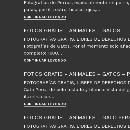
Fotografías de Perros, especialmente mi perro,
patas, perfil, rostro, hocico, ojos,…
Fotos
CONTINUAR LEYENDO
gratis
–
FOTOS GRATIS – ANIMALES – GATOS
Animales
FOTOGRAFÍAS GRATIS, LIBRES DE DERECHOS D
–
Fotografías de Gatos. Por el momento solo añ
Perros
completo: 1600…
Fotos
CONTINUAR LEYENDO
gratis
–
FOTOS GRATIS – ANIMALES – GATOS – 
Animales
FOTOGRAFÍAS GRATIS, LIBRES DE DERECHOS D
–
Gato Persa de pelo tostado y blanco. Vista del 
Gatos
iluminación…
Fotos
CONTINUAR LEYENDO
gratis
–
FOTOS GRATIS – ANIMALES – GATO PE
Animales
FOTOGRAFÍAS GRATIS, LIBRES DE DERECHOS D
–