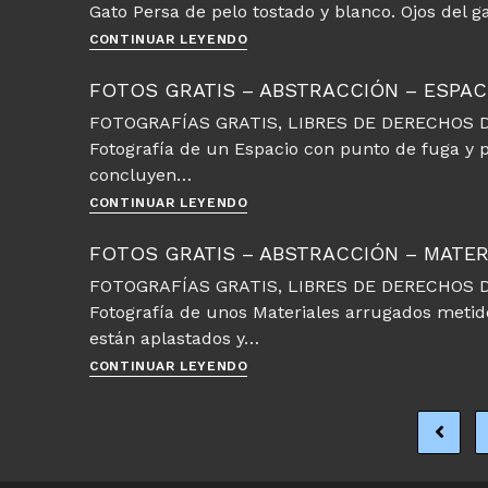
Gato Persa de pelo tostado y blanco. Ojos del g
Gatos
–
Fotos
CONTINUAR LEYENDO
Persa
gratis
–
FOTOS GRATIS – ABSTRACCIÓN – ESPAC
Animales
FOTOGRAFÍAS GRATIS, LIBRES DE DERECHOS D
–
Fotografía de un Espacio con punto de fuga y p
Gato
Persa
concluyen…
Rostro
Fotos
CONTINUAR LEYENDO
gratis
–
FOTOS GRATIS – ABSTRACCIÓN – MATE
Abstracción
FOTOGRAFÍAS GRATIS, LIBRES DE DERECHOS D
–
Fotografía de unos Materiales arrugados metido
Espacio
con
están aplastados y…
punto
Fotos
CONTINUAR LEYENDO
de
gratis
fuga
–
y
Abstracción
Ir a la
perspectiva
–
Materiales