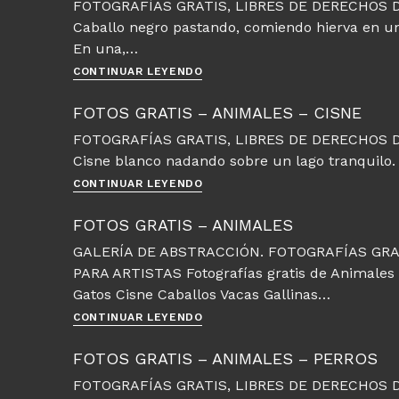
FOTOGRAFÍAS GRATIS, LIBRES DE DERECHOS D
–
Caballo negro pastando, comiendo hierva en un
Caballo
en
En una,…
la
Fotos
CONTINUAR LEYENDO
ciudad
gratis
–
FOTOS GRATIS – ANIMALES – CISNE
Animales
FOTOGRAFÍAS GRATIS, LIBRES DE DERECHOS D
–
Cisne blanco nadando sobre un lago tranquilo. 
Caballo
pastando
Fotos
CONTINUAR LEYENDO
gratis
–
FOTOS GRATIS – ANIMALES
Animales
GALERÍA DE ABSTRACCIÓN. FOTOGRAFÍAS GRA
–
PARA ARTISTAS Fotografías gratis de Animales di
Cisne
Gatos Cisne Caballos Vacas Gallinas…
Fotos
CONTINUAR LEYENDO
gratis
–
FOTOS GRATIS – ANIMALES – PERROS
Animales
FOTOGRAFÍAS GRATIS, LIBRES DE DERECHOS D